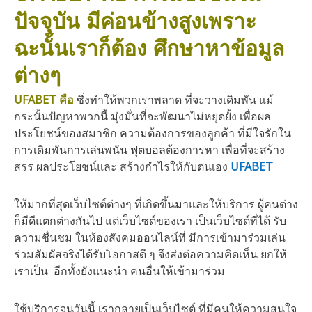
ปัจจุบัน มีค่อนข้างสูงเพราะ
ฉะนั้นเราก็ต้อง ศึกษาหาข้อมูล
ต่างๆ
UFABET คือ
ซึ่งทำให้พวกเราพลาด ที่จะวางเดิมพัน แม้
กระนั้นปัญหาพวกนี้
มุ่งมั่นที่จะพัฒนาไม่หยุดยั้ง เพื่อผล
ประโยชน์ของสมาชิก ความต้องการของลูกค้า ที่มีใจรักใน
การเดิมพันการเล่นพนัน ฟุตบอลต้องการหา เพื่อที่จะสร้าง
สรร ผลประโยชน์และ สร้างกำไรให้กับตนเอง
UFABET
ให้มากที่สุดเว็บไซต์ต่างๆ ที่เกิดขึ้นมาและให้บริการ ผู้คนต่าง
ก็มีดีแตกต่างกันไป แต่เว็บไซต์ของเรา เป็นเว็บไซต์ที่ได้ รับ
ความชื่นชม ในห้องสังคมออนไลน์ที่ มีการเข้ามาร่วมเล่น
ร่วมสัมผัสจริงได้รับโอกาสดี ๆ จึงส่งต่อความคิดเห็น ยกให้
เราเป็น
อีกทั้งยังแนะนำ คนอื่นให้เข้ามาร่วม
ใช้บริการจนวันนี้ เรากลายเป็นเว็บไซต์ ที่มีคนให้ความสนใจ