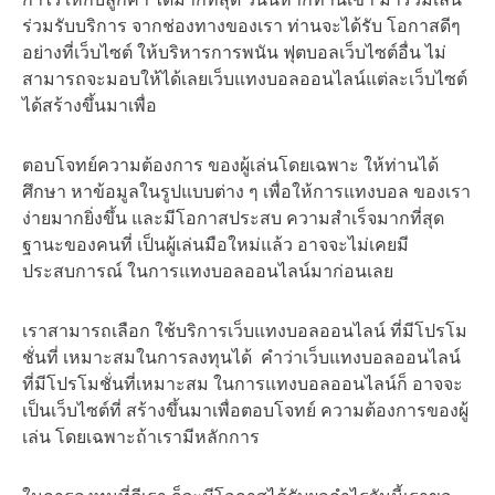
ร่วมรับบริการ จากช่องทางของเรา ท่านจะได้รับ โอกาสดีๆ
อย่างที่เว็บไซต์ ให้บริหารการพนัน ฟุตบอลเว็บไซต์อื่น ไม่
สามารถจะมอบให้ได้เลยเว็บแทงบอลออนไลน์แต่ละเว็บไซต์
ได้สร้างขึ้นมาเพื่อ
ตอบโจทย์ความต้องการ ของผู้เล่นโดยเฉพาะ ให้ท่านได้
ศึกษา หาข้อมูลในรูปแบบต่าง ๆ เพื่อให้การแทงบอล ของเรา
ง่ายมากยิ่งขึ้น และมีโอกาสประสบ ความสำเร็จมากที่สุด
ฐานะของคนที่ เป็นผู้เล่นมือใหม่แล้ว อาจจะไม่เคยมี
ประสบการณ์ ในการแทงบอลออนไลน์มาก่อนเลย
เราสามารถเลือก ใช้บริการเว็บแทงบอลออนไลน์ ที่มีโปรโม
ชั่นที่ เหมาะสมในการลงทุนได้ คำว่าเว็บแทงบอลออนไลน์
ที่มีโปรโมชั่นที่เหมาะสม ในการแทงบอลออนไลน์ก็ อาจจะ
เป็นเว็บไซต์ที่ สร้างขึ้นมาเพื่อตอบโจทย์ ความต้องการของผู้
เล่น โดยเฉพาะถ้าเรามีหลักการ