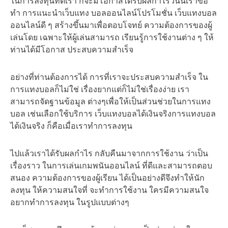
ในการลงทุนที่ดีเรา ก็จะมีโอกาสได้รับผลกำไรวันนี้เราขอ
ทำ การแนะนำเว็บแทง บอลออนไลน์โปรโมชั่น เว็บแทงบอล
ออนไลน์ดี ๆ สร้างขึ้นมาเพื่อตอบโจทย์ ความต้องการของผู้
เล่นโดย เฉพาะให้ผู้เล่นสามารถ เรียนรู้การใช้งานต่าง ๆ ให้
ท่านได้มีโอกาส ประสบความสำเร็จ
อย่างที่ท่านต้องการได้ การที่เราจะประสบความสำเร็จ ใน
การแทงบอลก็ไม่ใช่ เรื่องยากแต่ก็ไม่ใช่เรื่องง่าย เรา
สามารถจัดฐานข้อมูล ต่างๆเพื่อให้เป็นส่วนช่วยในการแทง
บอล เช่นเลือกใช้บริการ เว็บแทงบอลได้เงินจริงการแทงบอล
ได้เงินจริง ก็คือเมื่อเราทำการลงทุน
ไปแล้วเราได้รับผลกำไร กลับคืนมาจากการใช้งาน ว่าเป็น
เรื่องราว ในการเล่นเกมพนันออนไลน์ ที่ดีและสามารถตอบ
สนอง ความต้องการของผู้เรียน ได้เป็น
อย่างดีจึงทำให้นัก
ลงทุน ให้ความสนใจที่ จะทำการใช้งาน ใครมีความสนใจ
อยากทำการลงทุน ในรูปแบบต่างๆ