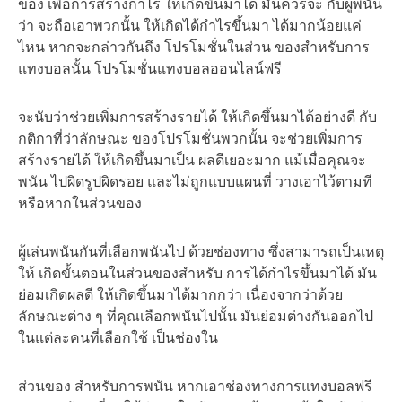
ของ เพื่อการสร้างกำไร ให้เกิดขึ้นมาได้ มันควรจะ กับผู้พนัน
ว่า จะถือเอาพวกนั้น ให้เกิดได้กำไรขึ้นมา ได้มากน้อยแค่
ไหน หากจะกล่าวกันถึง โปรโมชั่นในส่วน ของสำหรับการ
แทงบอลนั้น โปรโมชั่นแทงบอลออนไลน์ฟรี
จะนับว่าช่วยเพิ่มการสร้างรายได้ ให้เกิดขึ้นมาได้อย่างดี กับ
กติกาที่ว่าลักษณะ ของโปรโมชั่นพวกนั้น จะช่วยเพิ่มการ
สร้างรายได้ ให้เกิดขึ้นมาเป็น ผลดีเยอะมาก
แม้เมื่อคุณจะ
พนัน ไปผิดรูปผิดรอย และไม่ถูกแบบแผนที่ วางเอาไว้ตามที
หรือหากในส่วนของ
ผู้เล่นพนันกันที่เลือกพนันไป ด้วยช่องทาง ซึ่งสามารถเป็นเหตุ
ให้ เกิดขั้นตอนในส่วนของสำหรับ การได้กำไรขึ้นมาได้ มัน
ย่อมเกิดผลดี ให้เกิดขึ้นมาได้มากกว่า เนื่องจากว่าด้วย
ลักษณะต่าง ๆ ที่คุณเลือกพนันไปนั้น มันย่อมต่างกันออกไป
ในแต่ละคนที่เลือกใช้ เป็นช่องใน
ส่วนของ สำหรับการพนัน หากเอาช่องทางการแทงบอลฟรี