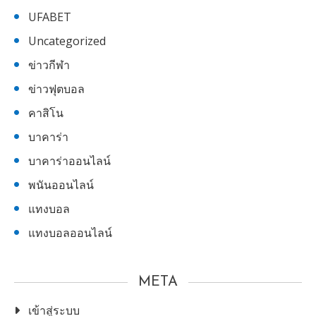
UFABET
Uncategorized
ข่าวกีฬา
ข่าวฟุตบอล
คาสิโน
บาคาร่า
บาคาร่าออนไลน์
พนันออนไลน์
แทงบอล
แทงบอลออนไลน์
META
เข้าสู่ระบบ