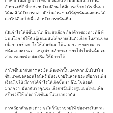
ถ้าหากไม่มีกฎกติกา ที่มากจนเกินไป มันก็นับได้ว่า เป็น
ลักษณะที่ดี ที่จะช่วยปรับเปลี่ยน ให้มีการสร้างกำไร ขึ้นมา
ได้ผลดี ได้รับการกล่าวถึงในส่วน ของให้ผู้พนันแต่ละคน ได้
เอาไปเลือกใช้เพื่อ สำหรับการพนันเพื่อ
เป็นกำไรให้มีขึ้นมาได้ ด้วยตัวเลือก ถือได้ว่าช่องทางที่ดี ที่
มอบโอกาสให้กับ ผู้เล่นพนันได้กลายเป็นตัวเลือก ในส่วนของ
เพื่อการสร้างกำไรให้เกิดขึ้นมาได้ มากกว่าช่องทางการ
พนันแบบธรรมดา เหตุเพราะลักษณะ ของโปรโมชั่นนั้น จะ
สามารถจะช่วยส่งเสริม ให้มีการได้
กำไรขึ้นมากับการ ลงเงินเพียงเท่านั้น แต่าหากเป็นโปรโม
ชั่น แทงบอลออนไลน์ฟรี มันจะช่วยในส่วนของ เพื่อการเพิ่ม
เงื่อนไขให้ มีการได้กำไรให้เกิดขึ้นมา ดีไม่ใช่น้อยดี
มากกว่า มันก็กับว่าคุณจะ เลือกพนันด้วยรูปแบบไหน เพื่อ
สร้างวิธีให้ เกิดกำไรขึ้นมาได้มากกว่ากัน
การเลือกลักษณะต่าง ๆ มันก็นับว่าช่วยให้ ช่องทางในส่วน