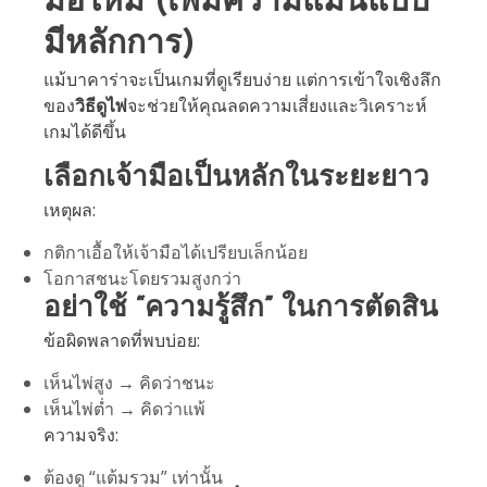
มือใหม่ (เพิ่มความแม่นแบบ
มีหลักการ)
แม้บาคาร่าจะเป็นเกมที่ดูเรียบง่าย แต่การเข้าใจเชิงลึก
ของ
วิธีดูไพ่
จะช่วยให้คุณลดความเสี่ยงและวิเคราะห์
เกมได้ดีขึ้น
เลือกเจ้ามือเป็นหลักในระยะยาว
เหตุผล:
กติกาเอื้อให้เจ้ามือได้เปรียบเล็กน้อย
โอกาสชนะโดยรวมสูงกว่า
อย่าใช้ “ความรู้สึก” ในการตัดสิน
ข้อผิดพลาดที่พบบ่อย:
เห็นไพ่สูง → คิดว่าชนะ
เห็นไพ่ต่ำ → คิดว่าแพ้
ความจริง:
ต้องดู “แต้มรวม” เท่านั้น