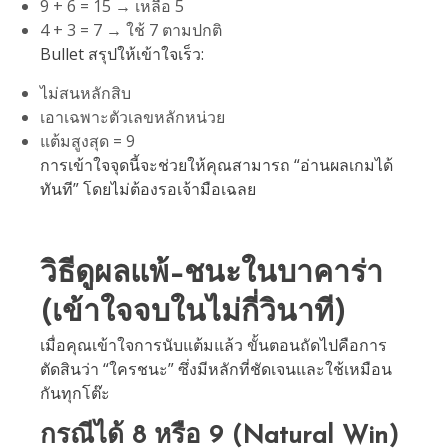
9 + 6 = 15 → เหลือ 5
4 + 3 = 7 → ใช้ 7 ตามปกติ
Bullet สรุปให้เข้าใจเร็ว:
ไม่สนหลักสิบ
เอาเฉพาะตัวเลขหลักหน่วย
แต้มสูงสุด = 9
การเข้าใจจุดนี้จะช่วยให้คุณสามารถ “อ่านผลเกมได้
ทันที” โดยไม่ต้องรอเจ้ามือเฉลย
วิธีดูผลแพ้–ชนะในบาคาร่า
(เข้าใจจบในไม่กี่วินาที)
เมื่อคุณเข้าใจการนับแต้มแล้ว ขั้นตอนถัดไปคือการ
ตัดสินว่า “ใครชนะ” ซึ่งมีหลักที่ชัดเจนและใช้เหมือน
กันทุกโต๊ะ
กรณีได้ 8 หรือ 9 (Natural Win)