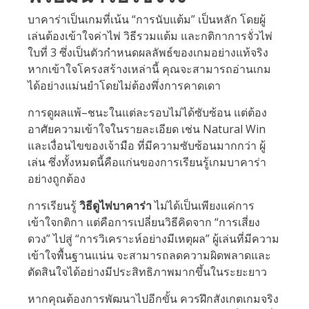
บาคาร่าเป็นเกมที่เน้น “การนับแต้ม” เป็นหลัก โดยผู้
เล่นต้องเข้าใจค่าไพ่ วิธีรวมแต้ม และกติกาการจั่วไพ่
ใบที่ 3 ซึ่งเป็นตัวกำหนดผลลัพธ์ของเกมอย่างแท้จริง
หากเข้าใจโครงสร้างเหล่านี้ คุณจะสามารถอ่านเกม
ได้อย่างแม่นยำโดยไม่ต้องพึ่งการคาดเดา
การดูผลแพ้–ชนะในแต่ละรอบไม่ได้ซับซ้อน แต่ต้อง
อาศัยความเข้าใจในรายละเอียด เช่น Natural Win
และเงื่อนไขของเจ้ามือ ที่มีความซับซ้อนมากกว่า ผู้
เล่น ซึ่งทั้งหมดนี้คือแก่นของการเรียนรู้เกมบาคาร่า
อย่างถูกต้อง
การเรียนรู้
วิธีดูไพ่บาคาร่า
ไม่ได้เป็นเพียงแค่การ
เข้าใจกติกา แต่คือการเปลี่ยนวิธีคิดจาก “การเสี่ยง
ดวง” ไปสู่ “การวิเคราะห์อย่างมีเหตุผล” ผู้เล่นที่มีความ
เข้าใจพื้นฐานแน่น จะสามารถลดความผิดพลาดและ
ตัดสินใจได้อย่างมีประสิทธิภาพมากขึ้นในระยะยาว
หากคุณต้องการพัฒนาไปอีกขั้น ควรฝึกสังเกตเกมจริง