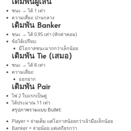
เดิมพันผู้เล่น
ชนะ → ได้ 1 เท่า
ความเสี่ยง: ปานกลาง
เดิมพัน Banker
ชนะ → ได้ 0.95 เท่า (หักค่าคอม)
ข้อได้เปรียบ:
มีโอกาสชนะมากกว่าเล็กน้อย
เดิมพัน Tie (เสมอ)
ชนะ → ได้ 8 เท่า
ความเสี่ยง:
ออกยาก
เดิมพัน Pair
ไพ่ 2 ใบแรกเป็นคู่
ได้ประมาณ 11 เท่า
สรุปภาพรวมแบบ Bullet:
Player = จ่ายเต็ม แต่โอกาสน้อยกว่าเจ้ามือเล็กน้อย
Banker = จ่ายน้อย แต่เสถียรกว่า