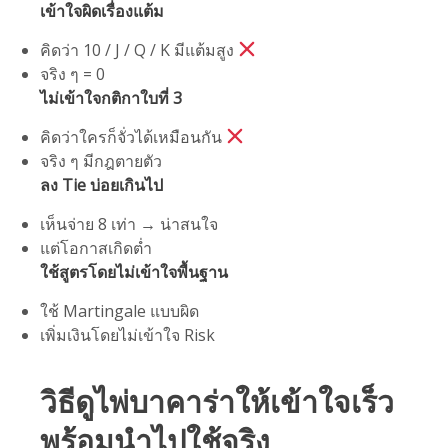
เข้าใจผิดเรื่องแต้ม
คิดว่า 10 / J / Q / K มีแต้มสูง
จริง ๆ = 0
ไม่เข้าใจกติกาใบที่ 3
คิดว่าใครก็จั่วได้เหมือนกัน
จริง ๆ มีกฎตายตัว
ลง Tie บ่อยเกินไป
เห็นจ่าย 8 เท่า → น่าสนใจ
แต่โอกาสเกิดต่ำ
ใช้สูตรโดยไม่เข้าใจพื้นฐาน
ใช้ Martingale แบบผิด
เพิ่มเงินโดยไม่เข้าใจ Risk
วิธีดูไพ่บาคาร่าให้เข้าใจเร็ว
พร้อมนำไปใช้จริง