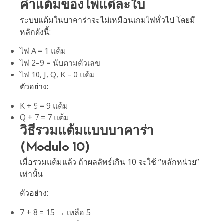
ค่าแต้มของไพ่แต่ละใบ
ระบบแต้มในบาคาร่าจะไม่เหมือนเกมไพ่ทั่วไป โดยมี
หลักดังนี้:
ไพ่ A = 1 แต้ม
ไพ่ 2–9 = นับตามตัวเลข
ไพ่ 10, J, Q, K = 0 แต้ม
ตัวอย่าง:
K + 9 = 9 แต้ม
Q + 7 = 7 แต้ม
วิธีรวมแต้มแบบบาคาร่า
(Modulo 10)
เมื่อรวมแต้มแล้ว ถ้าผลลัพธ์เกิน 10 จะใช้ “หลักหน่วย”
เท่านั้น
ตัวอย่าง:
7 + 8 = 15 → เหลือ 5