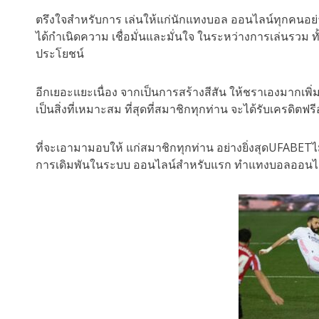
ตรึงใจสำหรับการ เล่นให้แก่นักแทงบอล ออนไลน์ทุกคนอย่าง แ
ได้กำเนิดความ เชื่อมั่นและมั่นใจ ในระหว่างการเล่นรวม ทั้
ประโยชน์
อีกเยอะแยะเนื่อง จากเป็นการสร้างสีสัน ให้ชราเองมากเพิ่ม 
เป็นสิ่งที่เหมาะสม ที่สุดที่สมาชิกทุกท่าน จะได้รับเครดิตฟร
ที่จะเอามามอบให้ แก่สมาชิกทุกท่าน อย่างยิ่งสุดUFABETไ
การเดิมพันในระบบ ออนไลน์สำหรับแรก ทำแทงบอลออนไลน์ 