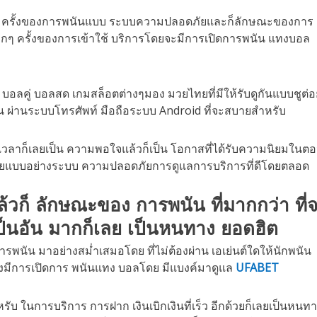
ุกๆ ครั้งของการพนันแบบ ระบบความปลอดภัยและก็ลักษณะของการ
นทุกๆ ครั้งของการเข้าใช้ บริการโดยจะมีการเปิดการพนัน แทงบอล
อลคู่ บอลสด เกมสล็อตต่างๆมอง มวยไทยที่มีให้รับดูกันแบบชูต่
่น ผ่านระบบโทรศัพท์ มือถือระบบ Android ที่จะสบายสำหรับ
าก็เลยเป็น ความพอใจแล้วก็เป็น โอกาสที่ได้รับความนิยมในตอน
ด้วยแบบอย่างระบบ ความปลอดภัยการดูแลการบริการที่ดีโดยตลอด
ล้วก็ ลักษณะของ การพนัน ที่มากกว่า ที่
ป็นอัน มากก็เลย เป็นหนทาง ยอดฮิต
ารพนัน มาอย่างสม่ำเสมอโดย ที่ไม่ต้องผ่าน เอเย่นต์ใดให้นักพนัน
็ยังมีการเปิดการ พนันแทง บอลโดย มีแบงค์มาดูแล
UFABET
บ ในการบริการ การฝาก เงินเบิกเงินที่เร็ว อีกด้วยก็เลยเป็นหนทาง