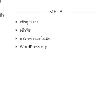
์
META
ข้า
เข้าสู่ระบบ
เข้าฟีด
แสดงความเห็นฟีด
WordPress.org