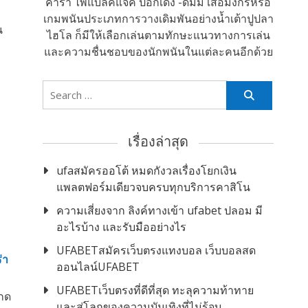
คาร่า ไพ่แบล็คแจ็ค ป๊อกเด้ง -ดัมมี่ เสือมังกรหรือ
เกมพนันประเภทการวางเดิมพันอย่างน้ำเต้าปูปลา
น
ไฮโล ก็มีให้เลือกเล่นตามทักษะแนวทางการเล่น
และความชื่นชอบของนักพนันในแต่ละคนอีกด้วย
Search
for:
เรื่องล่าสุด
ufaสมัครออโต้ หมดกังวลเรื่องโยกเงิน
แพลตฟอร์มเดียวจบครบทุกบริการคาสิโน
ความเสี่ยงจาก ลิงค์ทางเข้า ufabet ปลอม มี
อะไรบ้าง และรับมืออย่างไร
UFABETสมัครเว็บตรงแทงบอล เว็บบอลสด
่า
ออนไลน์UFABET
UFABETเว็บตรงที่ดีที่สุด ทะลุความท้าทาย
กกด
และสู่โลกของความบันเทิงที่ไม่รู้จบ