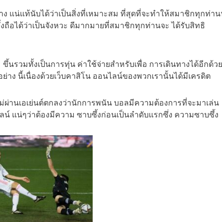
น่แท้นับได้ว่าเป็นสิ่งที่เหมาะสม ที่สุดที่จะทำให้สมาชิกทุกท่านน
งถือได้ว่าเป็นจังหวะ ดีมากมายที่สมาชิกทุกท่านจะ ได้รับสิทธิ
ขึ้นรวมทั้งเป็นการทุ่น ค่าใช้จ่ายสำหรับเพื่อ การเดินทางได้อีกด้ว
ีอย่าง นี้เนื่องด้วยเว็บคาสิโน ออนไลน์ของพวกเรานั้นได้มีเครดิต
ม่ผ่านเอเย่นต์ตกลงว่านักการพนัน บอลมีความต้องการที่จะมาเล่น
แน่ๆว่าต้องมีความ ซาบซึ้งก่อนเป็นลำดับแรกซึ่ง ความซาบซึ้ง