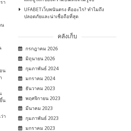
เรา
UFABETเว็บพนันตรง คืออะไร? ทำไมถึง
ปลอดภัยและน่าเชื่อถือที่สุด
วน
คลังเก็บ
น
กรกฎาคม 2026
มิถุนายน 2026
กุมภาพันธ์ 2024
ือน
า
มกราคม 2024
ธันวาคม 2023
น
พฤศจิกายน 2023
ึ้น
มีนาคม 2023
ว่า
กุมภาพันธ์ 2023
ม
มกราคม 2023