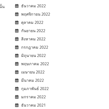
ธันวาคม 2022
ั้น
พฤศจิกายน 2022
ตุลาคม 2022
กันยายน 2022
ย
สิงหาคม 2022
กรกฎาคม 2022
มิถุนายน 2022
พฤษภาคม 2022
เมษายน 2022
มีนาคม 2022
กุมภาพันธ์ 2022
มกราคม 2022
ธันวาคม 2021