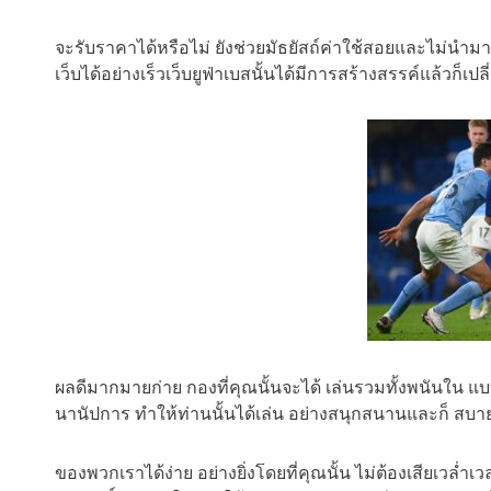
จะรับราคาได้หรือไม่ ยังช่วยมัธยัสถ์ค่าใช้สอยและไม่นำมา
เว็บได้อย่างเร็วเว็บยูฟ่าเบสนั้นได้มีการสร้างสรรค์แล้วก็เปลี
ผลดีมากมายก่าย กองที่คุณนั้นจะได้ เล่นรวมทั้งพนันใน แบบอย
นานัปการ ทำให้ท่านนั้นได้เล่น อย่างสนุกสนานและก็ สบายอีก
ของพวกเราได้ง่าย อย่างยิ่งโดยที่คุณนั้น ไม่ต้องเสียเวล