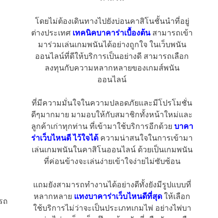
โดยไม่ต้องเดินทางไปยังบ่อนคาสิโนชั้นนำที่อยู่
ต่างประเทศ
เทคนิคบาคาร่าเบื้องต้น
สามารถเข้า
มาร่วมเล่นเกมพนันได้อย่างถูกใจ ในเว็บพนัน
ออนไลน์ที่ดีให้บริการเป็นอย่างดี สามารถเลือก
ลงทุนกับความหลากหลายของเกมส์พนัน
ออนไลน์
ที่มีความมั่นใจในความปลอดภัยและมีโปรโมชั่น
ดีๆมากมาย มามอบให้กับสมาชิกทั้งหน้าใหม่และ
ลูกค้าเก่าทุกท่าน ที่เข้ามาใช้บริการอีกด้วย
บาคา
ร่าเว็บไหนดี ไว้ใจได้
ความน่าสนใจในการเข้ามา
เล่นเกมพนันในคาสิโนออนไลน์ ด้วยเป็นเกมพนัน
ที่ค่อนข้างจะเล่นง่ายเข้าใจง่ายไม่ซับซ้อน
แถมยังสามารถทำงานได้อย่างดีทั้งยังมีรูปแบบที่
หลากหลาย
แทงบาคาร่าเว็บไหนดีที่สุด
ให้เลือก
ารถ
ใช้บริการไม่ว่าจะเป็นประเภทเกมไพ่ อย่างไพ่บา