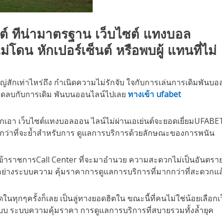
ไซต์ ทีน่ามาตรฐาน เว็บไซต์ แทงบอล
โดน หักเปอร์เซ็นต์ หรือพบผู้ แทนที่ไม่
่สักเท่าไหร่ถึง กำเนิดความไม่รักจับ ใจกับการเล่นการเดิมพันบอ
กคิดลบกับการเดิม พันบนออนไลน์ไปเลย
ทางเข้า ufabet
เอา เว็บไซต์แทงบอลออน ไลน์ไม่ผ่านเอเย่นต์จะยอดเยี่ยมUFABE
ก กว่าที่จะย้ำสำหรับการ ดูแลการบริการด้วยลักษณะของการพนัน
นข้าราชการCall Center ที่จะมาอำนวย ความสะดวกไม่เป็นอันตราย
อย่างระบบความ คุ้มราคาการดูแลการบริการที่มากกว่าที่สะดวกแล
ดในทุกๆครั้งก็เลย เป็นลู่ทางยอดฮิตใน ขณะนี้ที่คนไม่ใช่น้อยเลือกเ
บบ ระบบความคุ้มราคา การดูแลการบริการที่สบายรวมทั้งล้ำยุค