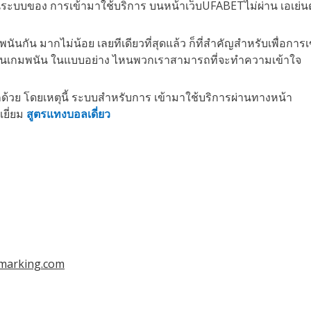
ในระบบของ การเข้ามาใช้บริการ บนหน้าเว็บUFABETไม่ผ่าน เอเย่นต
น พนันกัน มากไม่น้อย เลยทีเดียวที่สุดแล้ว ก็ที่สำคัญสำหรับเพื่อการเ
 เล่นเกมพนัน ในแบบอย่าง ไหนพวกเราสามารถที่จะทำความเข้าใจ
ีกด้วย โดยเหตุนี้ ระบบสำหรับการ เข้ามาใช้บริการผ่านทางหน้า
เยี่ยม
สูตรแทงบอลเดี่ยว
rmarking.com