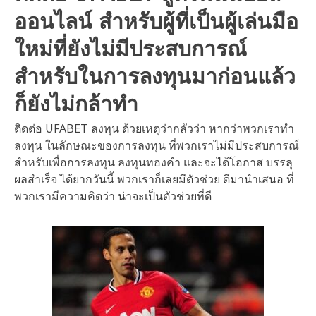
ออนไลน์ สำหรับผู้ที่เป็นผู้เล่นมือ
ใหม่ที่ยังไม่มีประสบการณ์
สำหรับในการลงทุนมาก่อนแล้ว
ก็ยังไม่กล้าทำ
ติดต่อ UFABET
ลงทุน ด้วยเหตุว่ากลัวว่า หากว่าพวกเราทำ
ลงทุน ในลักษณะของการลงทุน ที่พวกเราไม่มีประสบการณ์
สำหรับเพื่อการลงทุน ลงทุนทองคำ และจะได้โอกาส บรรลุ
ผลสำเร็จ ได้ยากวันนี้ พวกเราก็เลยมีตัวช่วย ดีมานำเสนอ ที่
พวกเรามีความคิดว่า น่าจะเป็นตัวช่วยที่ดี