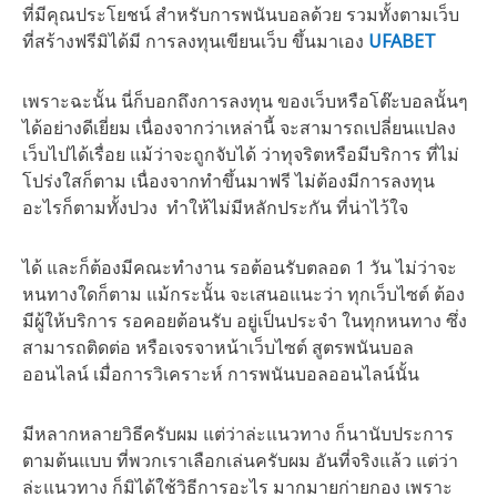
ที่มีคุณประโยชน์ สำหรับการพนันบอลด้วย รวมทั้งตามเว็บ
ที่สร้างฟรีมิได้มี การลงทุนเขียนเว็บ ขึ้นมาเอง
UFABET
เพราะฉะนั้น นี่ก็บอกถึงการลงทุน ของเว็บหรือโต๊ะบอลนั้นๆ
ได้อย่างดีเยี่ยม เนื่องจากว่าเหล่านี้ จะสามารถเปลี่ยนแปลง
เว็บไปได้เรื่อย แม้ว่าจะถูกจับได้ ว่าทุจริตหรือมีบริการ ที่ไม่
โปร่งใสก็ตาม เนื่องจากทำขึ้นมาฟรี ไม่ต้องมีการลงทุน
อะไรก็ตามทั้งปวง ทำให้ไม่มีหลักประกัน ที่น่าไว้ใจ
ได้ และก็ต้องมีคณะทำงาน รอต้อนรับตลอด 1 วัน ไม่ว่าจะ
หนทางใดก็ตาม แม้กระนั้น จะเสนอแนะว่า ทุกเว็บไซต์ ต้อง
มีผู้ให้บริการ รอคอยต้อนรับ อยู่เป็นประจำ ในทุกหนทาง ซึ่ง
สามารถติดต่อ หรือเจรจาหน้าเว็บไซต์ สูตรพนันบอล
ออนไลน์ เมื่อการวิเคราะห์ การพนันบอลออนไลน์นั้น
มีหลากหลายวิธีครับผม แต่ว่าล่ะแนวทาง ก็นานับประการ
ตามต้นแบบ ที่พวกเราเลือกเล่นครับผม อันที่จริงแล้ว แต่ว่า
ล่ะแนวทาง ก็มิได้ใช้วิธีการอะไร มากมายก่ายกอง เพราะ