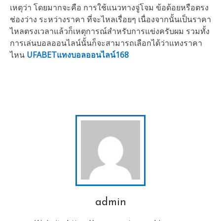
เหตุว่า โดยมากจะคือ การใช้แนวทางจู่โจม ข้อด้อยหรือตรง
ช่องว่าง ระหว่างราคา ที่จะไหลเรื่อยๆ เนื่องจากนั้นเป็นราคา
ไหลตรงเวลาแล้วก็เหตุการณ์สำหรับการแข่งครับผม รวมทั้ง
การเล่นบอลออนไลน์นั้นก็จะสามารถเลือกได้ว่าแทงราคา
ไหน
UFABETแทงบอลออนไลน์168
admin