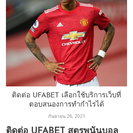
แทงบอลออนไลน์
ติดต่อ UFABET เลือกใช้บริการเว็บที่
ตอบสนองการทำกำไรได้
กันยายน 26, 2021
ติดต่อ UFABET สูตรพนันบอล