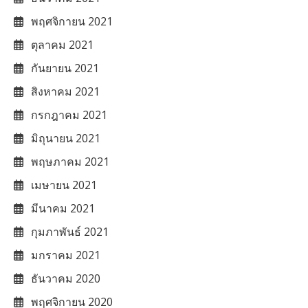
พฤศจิกายน 2021
ตุลาคม 2021
กันยายน 2021
สิงหาคม 2021
กรกฎาคม 2021
มิถุนายน 2021
พฤษภาคม 2021
เมษายน 2021
มีนาคม 2021
กุมภาพันธ์ 2021
มกราคม 2021
ธันวาคม 2020
พฤศจิกายน 2020