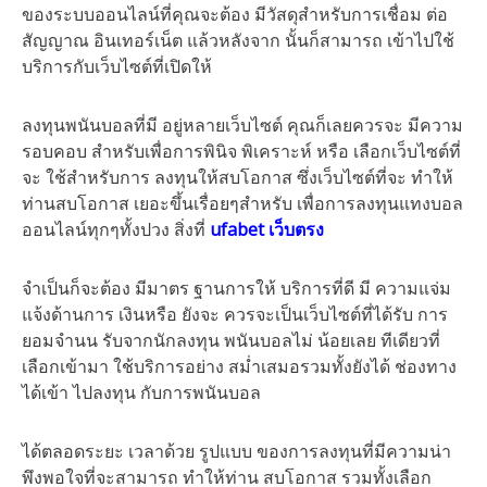
ของระบบออนไลน์ที่คุณจะต้อง มีวัสดุสำหรับการเชื่อม ต่อ
สัญญาณ อินเทอร์เน็ต แล้วหลังจาก นั้นก็สามารถ เข้าไปใช้
บริการกับเว็บไซต์ที่เปิดให้
ลงทุนพนันบอลที่มี อยู่หลายเว็บไซต์ คุณก็เลยควรจะ มีความ
รอบคอบ สำหรับเพื่อการพินิจ พิเคราะห์ หรือ เลือกเว็บไซต์ที่
จะ ใช้สำหรับการ ลงทุนให้สบโอกาส ซึ่งเว็บไซต์ที่จะ ทำให้
ท่านสบโอกาส เยอะขึ้นเรื่อยๆสำหรับ เพื่อการลงทุนแทงบอล
ออนไลน์ทุกๆทั้งปวง สิ่งที่
ufabet เว็บตรง
จำเป็นก็จะต้อง มีมาตร ฐานการให้ บริการที่ดี มี ความแจ่ม
แจ้งด้านการ เงินหรือ ยังจะ ควรจะเป็นเว็บไซต์ที่ได้รับ การ
ยอมจำนน รับจากนักลงทุน พนันบอลไม่ น้อยเลย ทีเดียวที่
เลือกเข้ามา ใช้บริการอย่าง สม่ำเสมอรวมทั้งยังได้ ช่องทาง
ได้เข้า ไปลงทุน กับการพนันบอล
ได้ตลอดระยะ เวลาด้วย รูปแบบ ของการลงทุนที่มีความน่า
พึงพอใจที่จะสามารถ ทำให้ท่าน สบโอกาส รวมทั้งเลือก