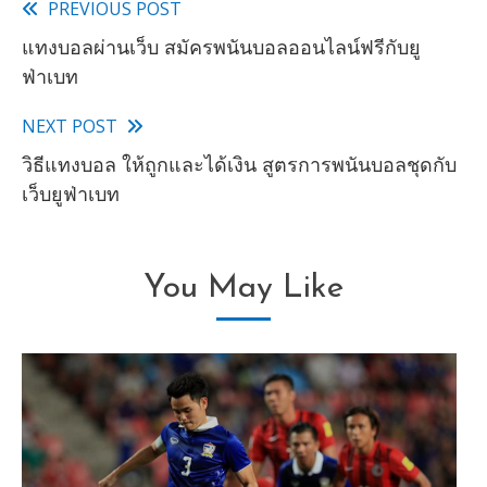
PREVIOUS POST
Read
แทงบอลผ่านเว็บ สมัครพนันบอลออนไลน์ฟรีกับยู
more
ฟ่าเบท
articles
NEXT POST
วิธีแทงบอล ให้ถูกและได้เงิน สูตรการพนันบอลชุดกับ
เว็บยูฟ่าเบท
You May Like