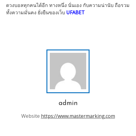
ดวงบอลทุกคนได้อีก ทางหนึ่ง นั่นเอง กับความน่านับ ถือรวม
ทั้งความมั่นคง ยั่งยืนของเว็บ
UFABET
admin
Website
https://www.mastermarking.com