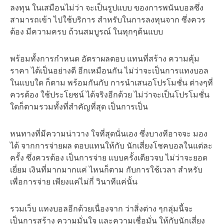
ลงทุน ในเสมือนไม่ว่า จะเป็นรูปแบบ ของการพนันบอลซึ่ง
สามารถเข้า ไปใช้บริการ สำหรับในการลงทุนจาก ซึ่งควร
ต้อง มีความครบ ถ้วนสมบูรณ์ ในทุกๆต้นแบบ
พร้อมทั้งการกำหนด อัตราผลตอบ แทนที่สร้าง ความคุ้ม
ราคา ได้เป็นอย่างดี อีกเหมือนกัน ไม่ว่าจะเป็นการแทงบอล
ในแบบใด ก็ตาม พร้อมกันกับ การนำเสนอโปรโมชั่น ต่างๆที่
ควรต้อง ใช้ประโยชน์ ได้จริงอีกด้วย ไม่ว่าจะเป็นโปรโมชั่น
ใดก็ตามรวมทั้งที่สำคัญที่สุด เป็นการเป็น
หนทางที่มีความน่าวาง ใจที่สุดนั่นเอง ซึ่งบางทีอาจจะ มอง
ได้ จากการจ่ายผล ตอบแทนให้กับ นักเสี่ยงโชคบอลในแต่ละ
ครั้ง ซึ่งควรต้อง เป็นการจ่าย แบบครั้งเดียวจบ ไม่ว่าจะยอด
เยี่ยม เงินที่มากมากแค่ ไหนก็ตาม กับการใช้เวลา สำหรับ
เพื่อการจ่าย เพียงแค่ไม่กี่ วินาทีแค่นั้น
รวมเว็บ แทงบอลอีกด้วยเนื่องจาก ว่าสิ่งต่าง ๆกลุ่มนี้จะ
เป็นการสร้าง ความมั่นใจ และความเชื่อมั่น ให้กับนักเสี่ยง