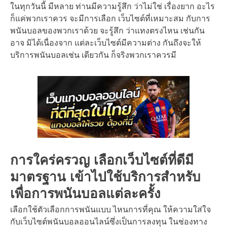
ในทุกวันนี้ มีหลาย ท่านมีความรู้สึก ว่าไม่ใช่ เรื่องยาก อะไร
ก็แค่พวกเราควร จะมีการเลือก เว็บไซต์ที่เหมาะสม กับการ
พนันบอลของพวกเราด้วย จะรู้สึก ว่าแทงตรงไหน เช่นกัน
อาจ มิได้เนื่องจาก แต่ละเว็บไซต์มีความต่าง กันถึงจะให้
บริการพนันบอลเช่น เดียวกัน ก็จริงพวกเราควรมี
การใคร่ครวญ เลือกเว็บไซต์ที่ดีมี
มาตรฐาน เข้าไปใช้บริการสำหรับ
เพื่อการพนันบอลแต่ละครั้ง
เลือกใช้ตัวเลือกการพนันแบบ ไหนการที่คุณ ให้ความใส่ใจ
กับเว็บไซต์พนันบอลออนไลน์ซึ่งเป็นการลงทุน ในช่องทาง