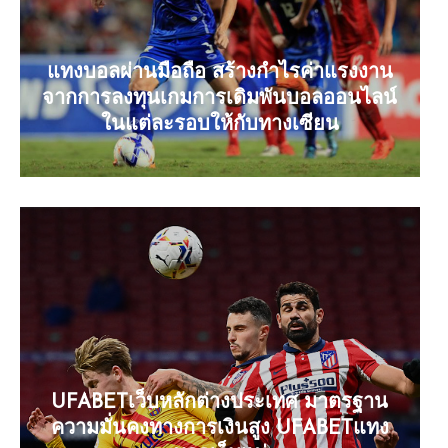
แทงบอลผ่านมือถือ สร้างกำไรค่าแรงงาน
จากการลงทุนเกมการเดิมพันบอลออนไลน์
ในแต่ละรอบให้กับทางเซียน
UFABETเว็บหลักต่างประเทศ มาตรฐาน
ความมั่นคงทางการเงินสูง UFABETแทง