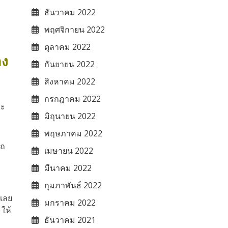
ธันวาคม 2022
พฤศจิกายน 2022
ตุลาคม 2022
อง
กันยายน 2022
สิงหาคม 2022
กรกฎาคม 2022
ละ
มิถุนายน 2022
พฤษภาคม 2022
รถ
เมษายน 2022
มีนาคม 2022
กุมภาพันธ์ 2022
็เลย
มกราคม 2022
 ให้
ธันวาคม 2021