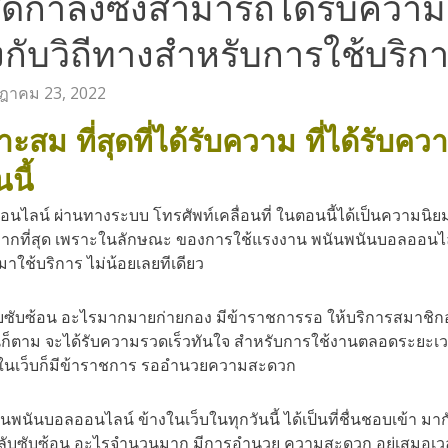
สุดกำลังซึ่งสามารถได้รับความ
กับวิถีทางสำหรับการใช้บริก
ฎาคม 23, 2022
าะสม ที่สุดที่ได้รับความ ที่ได้รับคว
นี้
ไลน์ ผ่านทางระบบ โทรศัพท์เคลื่อนที่ ในตอนนี้ได้เป็นความนิย
นมากที่สุด เพราะในลักษณะ ของการใช้แรงงาน พนันพนันบอลออนไ
าใช้บริการ ไม่น้อยเลยทีเดียว
สลับซับซ้อน อะไรมากมายก่ายกอง มีข้าราชการรอ ให้บริการสมาชิกอ
หนก็ตาม จะได้รับความรวดเร็วทันใจ สำหรับการใช้งานตลอดระยะเ
านในเว็บก็มีข้าราชการ รออำนวยความสะดวก
พนันบอลออนไลน์ ข้างในเว็บในทุกวันนี้ ได้เป็นที่ชื่นชอบเข้า มาก
กสลับซับซ้อน อะไรจำนวนมาก มีการอำนวย ความสะดวก อยู่เสมอเ