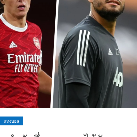
แทงบอล