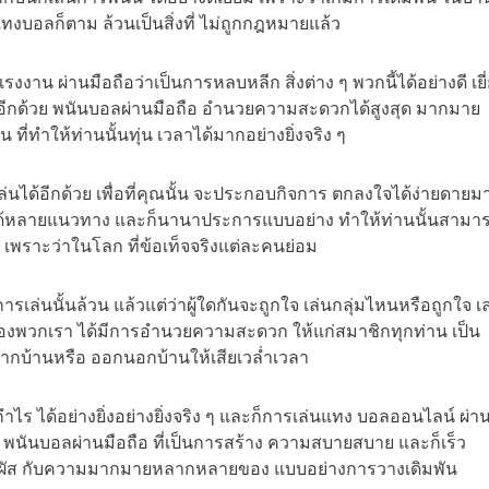
งบอลก็ตาม ล้วนเป็นสิ่งที่ ไม่ถูกกฎหมายแล้ว
าน ผ่านมือถือว่าเป็นการหลบหลีก สิ่งต่าง ๆ พวกนี้ได้อย่างดี เยี
รถนาอีกด้วย พนันบอลผ่านมือถือ อำนวยความสะดวกได้สูงสุด มากมาย
 ที่ทำให้ท่านนั้นทุ่น เวลาได้มากอย่างยิ่งจริง ๆ
เล่นได้อีกด้วย เพื่อที่คุณนั้น จะประกอบกิจการ ตกลงใจได้ง่ายดายม
น ได้หลายแนวทาง และก็นานาประการแบบอย่าง ทำให้ท่านนั้นสามา
ๆ เพราะว่าในโลก ที่ข้อเท็จจริงแต่ละคนย่อม
การเล่นนั้นล้วน แล้วแต่ว่าผู้ใดกันจะถูกใจ เล่นกลุ่มไหนหรือถูกใจ เ
็บของพวกเรา ได้มีการอำนวยความสะดวก ให้แก่สมาชิกทุกท่าน เป็น
กจากบ้านหรือ ออกนอกบ้านให้เสียเวล่ำเวลา
กำไร ได้อย่างยิ่งอย่างยิ่งจริง ๆ และก็การเล่นแทง บอลออนไลน์ ผ่า
ร พนันบอลผ่านมือถือ ที่เป็นการสร้าง ความสบายสบาย และก็เร็ว
้สัมผัส กับความมากมายหลากหลายของ แบบอย่างการวางเดิมพัน