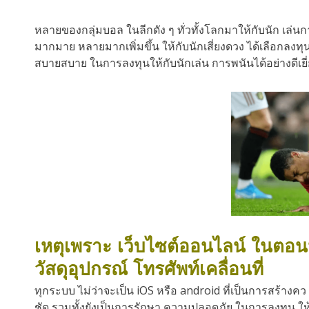
หลายของกลุ่มบอล ในลีกดัง ๆ ทั่วทั้งโลกมาให้กับนัก เล่น
มากมาย หลายมากเพิ่มขึ้น ให้กับนักเสี่ยงดวง ได้เลือกล
สบายสบาย ในการลงทุนให้กับนักเล่น การพนันได้อย่างดีเยี
เหตุเพราะ เว็บไซต์ออนไลน์ ในตอน
วัสดุอุปกรณ์ โทรศัพท์เคลื่อนที่
ทุกระบบ ไม่ว่าจะเป็น iOS หรือ android ที่เป็นการสร้างค
ชัด รวมทั้งยังเป็นการรักษา ความปลอดภัย ในการลงทุน ให้ก