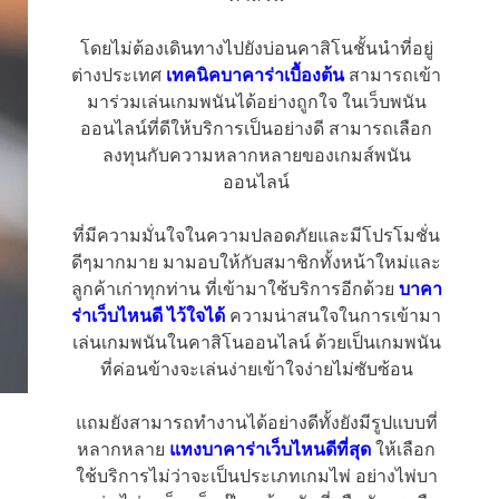
โดยไม่ต้องเดินทางไปยังบ่อนคาสิโนชั้นนำที่อยู่
ต่างประเทศ
เทคนิคบาคาร่าเบื้องต้น
สามารถเข้า
มาร่วมเล่นเกมพนันได้อย่างถูกใจ ในเว็บพนัน
ออนไลน์ที่ดีให้บริการเป็นอย่างดี สามารถเลือก
ลงทุนกับความหลากหลายของเกมส์พนัน
ออนไลน์
ที่มีความมั่นใจในความปลอดภัยและมีโปรโมชั่น
ดีๆมากมาย มามอบให้กับสมาชิกทั้งหน้าใหม่และ
ลูกค้าเก่าทุกท่าน ที่เข้ามาใช้บริการอีกด้วย
บาคา
ร่าเว็บไหนดี ไว้ใจได้
ความน่าสนใจในการเข้ามา
เล่นเกมพนันในคาสิโนออนไลน์ ด้วยเป็นเกมพนัน
ที่ค่อนข้างจะเล่นง่ายเข้าใจง่ายไม่ซับซ้อน
แถมยังสามารถทำงานได้อย่างดีทั้งยังมีรูปแบบที่
หลากหลาย
แทงบาคาร่าเว็บไหนดีที่สุด
ให้เลือก
ใช้บริการไม่ว่าจะเป็นประเภทเกมไพ่ อย่างไพ่บา