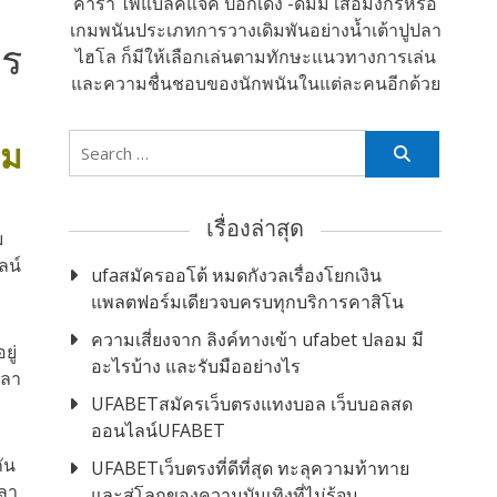
คาร่า ไพ่แบล็คแจ็ค ป๊อกเด้ง -ดัมมี่ เสือมังกรหรือ
เกมพนันประเภทการวางเดิมพันอย่างน้ำเต้าปูปลา
าร
ไฮโล ก็มีให้เลือกเล่นตามทักษะแนวทางการเล่น
และความชื่นชอบของนักพนันในแต่ละคนอีกด้วย
Search
าม
for:
เรื่องล่าสุด
ม
ลน์
ufaสมัครออโต้ หมดกังวลเรื่องโยกเงิน
แพลตฟอร์มเดียวจบครบทุกบริการคาสิโน
ความเสี่ยงจาก ลิงค์ทางเข้า ufabet ปลอม มี
ยู่
อะไรบ้าง และรับมืออย่างไร
วลา
UFABETสมัครเว็บตรงแทงบอล เว็บบอลสด
ออนไลน์UFABET
ัน
UFABETเว็บตรงที่ดีที่สุด ทะลุความท้าทาย
วลา
และสู่โลกของความบันเทิงที่ไม่รู้จบ