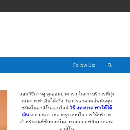
Follow Us:
สอนวิธีการดู จุดอ่อนบาคาร่า ในการบริการที่มุ่ง
เน้นการทำเงินได้จริง กับการเล่นเกมส์พนันทุก
ชนิดในคาสิโนออนไลน์
วิธี แทงบาคาร่าให้ได้
เงิน
ความหลากหลายรูปแบบในการให้บริการ
สำหรับคนที่ชื่นชอบในการเล่นเกมพนันประเภท
คาสิโน