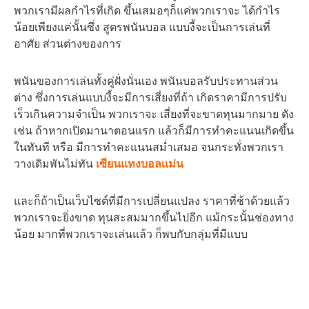
พวกเรามีผลกำไรที่เกิด ขึ้นเสมอๆก็แค่พวกเราจะ ได้กำไร
น้อยเพียงแค่นั้นซึ่ง สูตรพนันบอล แบบงี้จะเป็นการเล่นที่
อาศัย ส่วนต่างของการ
พนันของการเล่นทั้งคู่ฝั่งนั่นเอง พนันบอลรับประทานส่วน
ต่าง ซึ่งการเล่นแบบงี้จะมีการเสี่ยงที่ถ้า เกิดราคามีการปรับ
เร็วเกินความจำเป็น พวกเราจะ เสี่ยงที่จะขาดทุนมากมาย ดัง
เช่น ถ้าหากเปิดมานาตอนแรก แล้วก็มีการทำคะแนนเกิดขึ้น
ในทันที หรือ มีการทำคะแนนสม่ำเสมอ จนกระทั่งพวกเรา
วางเดิมพันไม่ทัน
เซียนแทงบอลเเม่น
และก็ถ้าเป็นเว็บไซต์ที่มีการเปลี่ยนแปลง ราคาที่ช้าด้วยแล้ว
พวกเราจะยิ่งขาด ทุนสะสมมากขึ้นไปอีก แม้กระนั้นช่องทาง
น้อย มากที่พวกเราจะเล่นแล้ว ก็พบกับกลุ่มที่มีแบบ