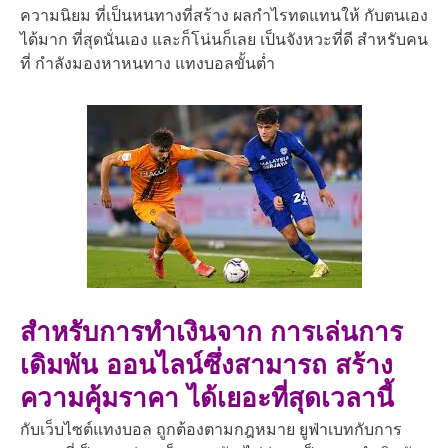
ความนิยม ที่เป็นหนทางที่สร้าง ผลกำไรทดแทนให้ กับตนเอง
ได้มาก ที่สุดนั่นเอง และก็โน่นก็เลย เป็นจังหวะที่ดี สำหรับคน
ที่ กำลังมองหาหนทาง แทงบอลขั้นต่ำ
สำหรับการทำเงินจาก การเล่นการ
เดิมพัน ออนไลน์ซึ่งสามารถ สร้าง
ความคุ้มราคา ได้เยอะที่สุดเวลานี้
กับเว็บไซต์แทงบอล ถูกต้องตามกฎหมาย ยูฟ่าเบทกับการ