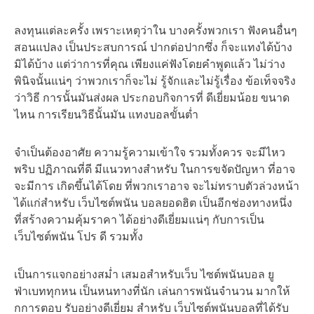
ลงทุนแต่ละครั้ง เพราะเหตุว่าใน บางครั้งพวกเรา ฟังคนอื่นๆ
สอนแปลง เป็นประสบการณ์ ปากต่อปากซึ่ง ก็จะแทงได้บ้าง
มิได้บ้าง แต่ว่าการที่คุณ เพียงแค่ฟังโดยคำพูดแล้ว ไม่ว่าง
พินิจนั้นแน่ๆ ว่าพวกเราก็จะไม่ รู้จักและไม่รู้เรื่อง ข้อเท็จจริง
ว่าวิธี การนั้นมันส่งผล ประกอบกิจการที่ ดีเยี่ยมน้อย ขนาด
ไหน การเรียนวิธีนั้นมัน แทงบอลขั้นต่ำ
จำเป็นต้องอาศัย ความรู้ความเข้าใจ รวมทั้งควร จะมีไหว
พริบ ปฏิภาณที่ดี มีแนวทางสำหรับ ในการขจัดปัญหา ที่อาจ
จะมีการ เกิดขึ้นได้โดย ที่พวกเราอาจ จะไม่ทราบตัวล่วงหน้า
ได้แก่สำหรับ เว็บไซต์พนัน บอลยอดฮิต เป็นอีกช่องทางหนึ่ง
ที่สร้างความคุ้มราคา ได้อย่างดีเยี่ยมแน่ๆ กับการเป็น
เว็บไซต์พนัน โปร ดี รวมทั้ง
เป็นการแจกอย่างสม่ำ เสมอสำหรับเว็บ ไซต์พนันบอล ยู
ฟ่าเบททุกหน เป็นหนทางที่นัก เล่นการพนันจำนวน มากให้
กการตอบ รับอย่างดีเยี่ยม สำหรับ เว็บไซต์พนันบอลที่ได้รับ