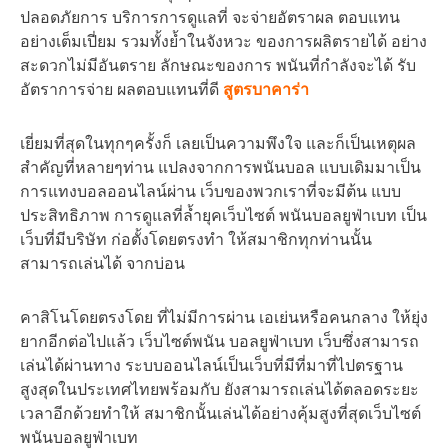
ปลอดภัยการ บริการการดูแลที่ จะจ่ายอัตราผล ตอบแทน
อย่างเต็มเปี่ยม รวมทั้งย้ำในจังหวะ ของการผลิตรายได้ อย่าง
สะดวกไม่มีอันตราย ลักษณะของการ พนันที่กำลังจะได้ รับ
อัตราการจ่าย ผลตอบแทนที่ดี
สูตรบาคาร่า
เยี่ยมที่สุดในทุกๆครั้งก็ เลยเป็นความพึงใจ และก็เป็นเหตุผล
สำคัญที่หลายๆท่าน แปลงจากการพนันบอล แบบเดิมมาเป็น
การแทงบอลออนไลน์ผ่าน เว็บของพวกเราที่จะมีต้น แบบ
ประสิทธิภาพ การดูแลที่ล้ำยุคเว็บไซต์ พนันบอลยูฟ่าเบท เป็น
เว็บที่มีบริษัท ก่อตั้งโดยตรงทำ ให้สมาชิกทุกท่านนั้น
สามารถเล่นได้ จากบ่อน
คาสิโนโดยตรงโดย ที่ไม่มีการผ่าน เอเย่นหรือคนกลาง ให้ยุ่ง
ยากอีกต่อไปแล้ว เว็บไซต์พนัน บอลยูฟ่าเบท เว็บซึ่งสามารถ
เล่นได้ผ่านทาง ระบบออนไลน์เป็นเว็บที่มีที่มาที่ไปตรฐาน
สูงสุดในประเทศไทยพร้อมกับ ยังสามารถเล่นได้ตลอดระยะ
เวลาอีกด้วยทำให้ สมาชิกนั้นเล่นได้อย่างคุ้มสูงที่สุดเว็บไซต์
พนันบอลยูฟ่าเบท