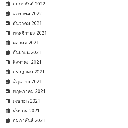
กุมภาพันธ์ 2022
มกราคม 2022
ธันวาคม 2021
พฤศจิกายน 2021
ตุลาคม 2021
กันยายน 2021
สิงหาคม 2021
กรกฎาคม 2021
มิถุนายน 2021
พฤษภาคม 2021
เมษายน 2021
มีนาคม 2021
กุมภาพันธ์ 2021