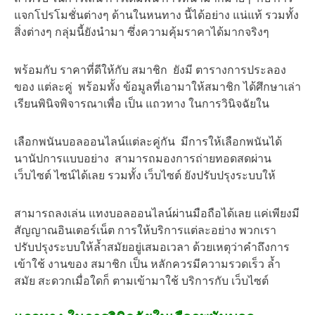
แจกโปรโมชั่นต่างๆ ด้านในหนทาง นี้ได้อย่าง แน่แท้ รวมทั้ง
สิ่งต่างๆ กลุ่มนี้ยังนำมา ซึ่งความคุ้มราคาได้มากจริงๆ
พร้อมกับ ราคาที่ดีให้กับ สมาชิก ยังมี ตารางการประลอง
ของ แต่ละคู่ พร้อมทั้ง ข้อมูลที่เอามาให้สมาชิก ได้ศึกษาเล่า
เรียนพินิจพิจารณาเพื่อ เป็น แถวทาง ในการวินิจฉัยใน
เลือกพนันบอลออนไลน์แต่ละคู่กัน มีการให้เลือกพนันได้
นานัปการแบบอย่าง สามารถมองการถ่ายทอดสดผ่าน
เว็บไซต์ ไซน์ได้เลย รวมทั้ง เว็บไซต์ ยังปรับปรุงระบบให้
สามารถลงเล่น แทงบอลออนไลน์ผ่านมือถือได้เลย แค่เพียงมี
สัญญาณอินเตอร์เน็ต การให้บริการแต่ละอย่าง พวกเรา
ปรับปรุงระบบให้ล้ำสมัยอยู่เสมอเวลา ด้วยเหตุว่าคำถึงการ
เข้าใช้ งานของ สมาชิก เป็น หลักควรมีความรวดเร็ว ล้ำ
สมัย สะดวกเมื่อใดก็ ตามเข้ามาใช้ บริการกับ เว็บไซต์