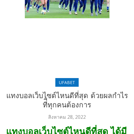
UFABET
แทงบอลเว็บไซต์ไหนดีที่สุด ด้วยผลกำไร
ที่ีทุกคนต้องการ
สิงหาคม 28, 2022
แทงบอลเว็บไซต์ไหนดีที่สุด ได้มี