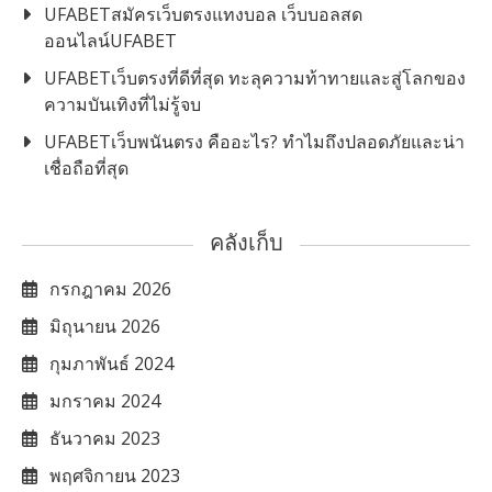
UFABETสมัครเว็บตรงแทงบอล เว็บบอลสด
ออนไลน์UFABET
UFABETเว็บตรงที่ดีที่สุด ทะลุความท้าทายและสู่โลกของ
ความบันเทิงที่ไม่รู้จบ
UFABETเว็บพนันตรง คืออะไร? ทำไมถึงปลอดภัยและน่า
เชื่อถือที่สุด
คลังเก็บ
กรกฎาคม 2026
มิถุนายน 2026
กุมภาพันธ์ 2024
มกราคม 2024
ธันวาคม 2023
พฤศจิกายน 2023