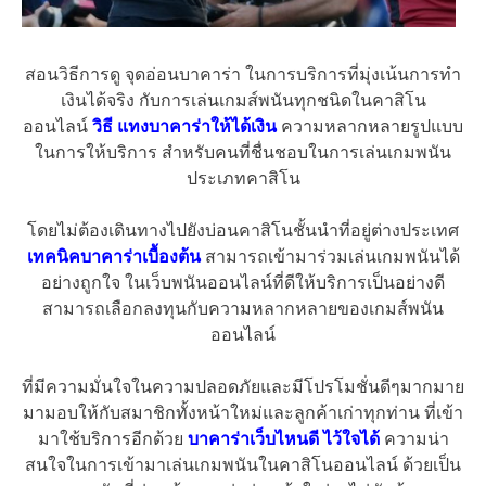
สอนวิธีการดู จุดอ่อนบาคาร่า ในการบริการที่มุ่งเน้นการทำ
เงินได้จริง กับการเล่นเกมส์พนันทุกชนิดในคาสิโน
ออนไลน์
วิธี แทงบาคาร่าให้ได้เงิน
ความหลากหลายรูปแบบ
ในการให้บริการ สำหรับคนที่ชื่นชอบในการเล่นเกมพนัน
ประเภทคาสิโน
โดยไม่ต้องเดินทางไปยังบ่อนคาสิโนชั้นนำที่อยู่ต่างประเทศ
เทคนิคบาคาร่าเบื้องต้น
สามารถเข้ามาร่วมเล่นเกมพนันได้
อย่างถูกใจ ในเว็บพนันออนไลน์ที่ดีให้บริการเป็นอย่างดี
สามารถเลือกลงทุนกับความหลากหลายของเกมส์พนัน
ออนไลน์
ที่มีความมั่นใจในความปลอดภัยและมีโปรโมชั่นดีๆมากมาย
มามอบให้กับสมาชิกทั้งหน้าใหม่และลูกค้าเก่าทุกท่าน ที่เข้า
มาใช้บริการอีกด้วย
บาคาร่าเว็บไหนดี ไว้ใจได้
ความน่า
สนใจในการเข้ามาเล่นเกมพนันในคาสิโนออนไลน์ ด้วยเป็น