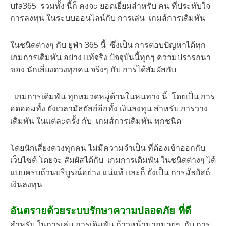
ufa365 รวมทั้ง นี้ก็ คงจะ ยอดเยี่ยมสำหรับ คน ที่ประทับใจ
การลงทุน ในระบบออนไลน์กับ การเล่น เกมส์การเดิมพัน
ในชนิดต่างๆ กับ ยูฟ่า 365 นี้ ซึ่งเป็น การตอบปัญหาได้ทุก
เกมการเดิมพัน อย่าง แท้จริง ปัจจุบันนี้ทุกๆ ความปรารถนา
ของ นักเสี่ยงดวงทุกคน จริงๆ กับ การได้สัมผัสกับ
เกมการเดิมพัน ทุกหมวดหมู่ด้านในหนทาง นี้ โดยเป็น การ
อดออมทั้ง ยังเวลามัธยัสถ์อีกทั้ง เงินลงทุน สำหรับ การวาง
เดิมพัน ในแต่ละครั้ง กับ เกมส์การเดิมพัน ทุกชนิด
โดยนักเสี่ยงดวงทุกคน ไม่มีความจำเป็น ที่ต้องเข้าออกกับ
เว็บไซต์ โดยจะ สัมผัสได้กับ เกมการเดิมพัน ในชนิดต่างๆ ได้
แบบครบถ้วนบริบูรณ์อย่าง แน่แท้ และก็ ยังเป็น การมัธยัสถ์
เงินลงทุน
อันตรายด้วยระบบรักษาความปลอดภัย ที่ดี
สำหรับ ในการเล่น การเดิมพัน ก้าวหน้ามากมายๆ กับ การ