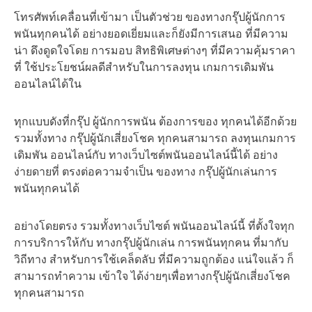
โทรศัพท์เคลื่อนที่เข้ามา เป็นตัวช่วย ของทางกรุ๊ปผู้นักการ
พนันทุกคนได้ อย่างยอดเยี่ยมและก็ยังมีการเสนอ ที่มีความ
น่า ดึงดูดใจโดย การมอบ สิทธิพิเศษต่างๆ ที่มีความคุ้มราคา
ที่ ใช้ประโยชน์ผลดีสำหรับในการลงทุน เกมการเดิมพัน
ออนไลน์ได้ใน
ทุกแบบดังที่กรุ๊ป ผู้นักการพนัน ต้องการของ ทุกคนได้อีกด้วย
รวมทั้งทาง กรุ๊ปผู้นักเสี่ยงโชค ทุกคนสามารถ ลงทุนเกมการ
เดิมพัน ออนไลน์กับ ทางเว็บไซต์พนันออนไลน์นี้ได้ อย่าง
ง่ายดายที่ ตรงต่อความจำเป็น ของทาง กรุ๊ปผู้นักเล่นการ
พนันทุกคนได้
อย่างโดยตรง รวมทั้งทางเว็บไซต์ พนันออนไลน์นี้ ที่ตั้งใจทุก
การบริการให้กับ ทางกรุ๊ปผู้นักเล่น การพนันทุกคน ที่มากับ
วิถีทาง สำหรับการใช้เคล็ดลับ ที่มีความถูกต้อง แน่ใจแล้ว ก็
สามารถทำความ เข้าใจ ได้ง่ายๆเพื่อทางกรุ๊ปผู้นักเสี่ยงโชค
ทุกคนสามารถ