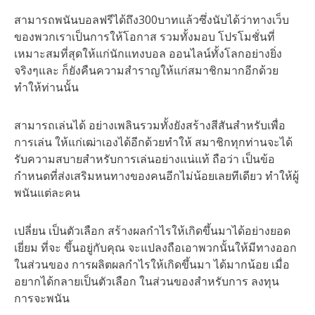
สามารถพนันบอลฟรีได้ถึง300บาทแล้วซึ่งนับได้ว่าทางเว็บ
ของพวกเราเป็นการให้โอกาส รวมทั้งมอบ โปรโมชั่นที่
เหมาะสมที่สุดให้แก่นักแทงบอล ออนไลน์ทั้งโลกอย่างยิ่ง
จริงๆและ ก็ยังคืนความสำราญให้แก่สมาชิกมากอีกด้วย
ทำให้ท่านนั้น
สามารถเล่นได้ อย่างเพลินรวมทั้งยังสร้างสีสันสำหรับเพื่อ
การเล่น ให้แก่เฒ่าเองได้อีกด้วยทำให้ สมาชิกทุกท่านจะได้
รับความสบายสำหรับการเล่นอย่างแน่แท้ ถือว่า เป็นข้อ
กำหนดที่ส่งเสริมหนทางของคนอีกไม่น้อยเลยทีเดียว ทำให้ผู้
พนันแต่ละคน
เปลี่ยน เป็นตัวเลือก สร้างผลกำไรให้เกิดขึ้นมาได้อย่างยอด
เยี่ยม ที่จะ ขึ้นอยู่กับคุณ จะแปลงถือเอาพวกนั้นให้มีทางออก
ในส่วนของ การผลิตผลกำไรให้เกิดขึ้นมา ได้มากน้อย เมื่อ
อยากได้กลายเป็นตัวเลือก ในส่วนของสำหรับการ ลงทุน
การจะพนัน