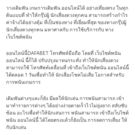
วางเดิมพัน เกมการเดิมพัน ออนไลน์ได้ อย่างเที่ยงตรง ในทุก
ต้นแบบที่ ทำให้กรุ๊ปผู้ นักเสี่ยงดวงทุกคน สามารถสร้างกำไร
ค่าจ้างได้อย่างคุ้ม ที่เป็นช่องทาง ที่เยี่ยมที่สุด ของทางกรุ๊ปผู้
นักเสี่ยงดวงทุกคน มหาศาลกับ การใช้บริการกับ ทาง
เว็บไซต์พนัน
ออนไลน์นี้DAFABET โทรศัพท์มือถือ โดยที่ เว็บไซต์พนัน
ออนไลน์ นี้ก็ได้ ปรับปรุงมาจนกระทั่ง ทำให้นักเสี่ยงดวง
สามารถใช้ โทรศัพท์เคลื่อนที่ เข้าถึงเว็บไซต์พนัน ออนไลน์นี้
ได้ตลอด 1 วันเพื่อทำให้ นักเสี่ยงโชคไม่เสีย โอกาสสำหรับ
การพนันเกมการ
เดิมพันต่างๆและก็ยัง มีผลให้นักเล่น การพนันสามารถ เข้า
มาทำรายการต่างๆ ได้อย่างง่ายดายเร็วไวไม่ยุ่งยาก สลับซับ
ซ้อน อะไรเพื่อทำให้นักเล่นการ พนันสามารถ เข้าถึงเว็บไซต์
พนัน ออนไลน์นี้ ได้โดยตรงแล้วก็ยังเป็น การลดการเสี่ยง ให้
กับนักเล่น