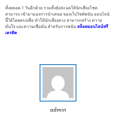
ทั้งตลอด 1 วันอีกด้วย รวมทั้งยังส่ง ผลให้นักเสี่ยงโชค
สามารถ เข้ามามองการนำเสนอ ของเว็บไซต์พนัน ออนไลน์
นี้ได้โดยตรงเพื่อ ทำให้นักเสี่ยงดวง สามารถสร้าง ความ
มั่นใจ และความเชื่อมั่น สำหรับการพนัน
สล็อตออนไลน์ฟรี
เครดิต
admin