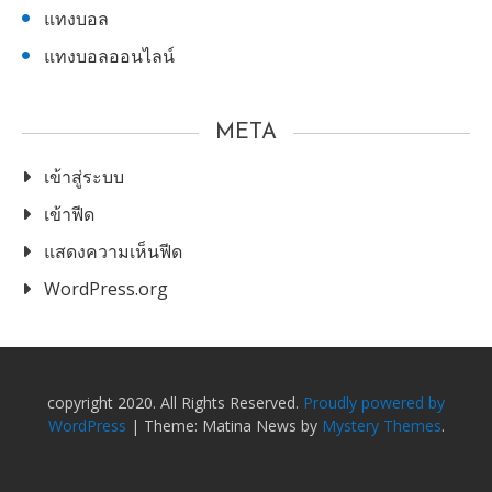
แทงบอล
แทงบอลออนไลน์
META
เข้าสู่ระบบ
เข้าฟีด
แสดงความเห็นฟีด
WordPress.org
copyright 2020. All Rights Reserved.
Proudly powered by
WordPress
|
Theme: Matina News by
Mystery Themes
.