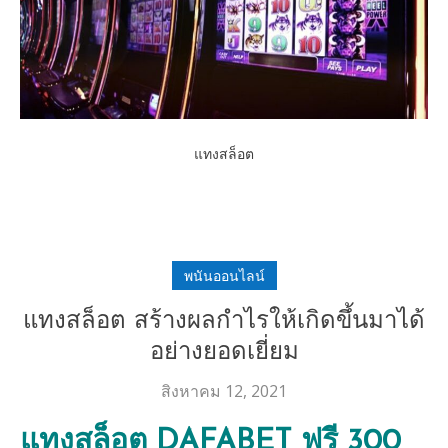
แทงสล็อต
พนันออนไลน์
แทงสล็อต สร้างผลกำไรให้เกิดขึ้นมาได้
อย่างยอดเยี่ยม
สิงหาคม 12, 2021
แทงสล็อต DAFABET ฟรี 300