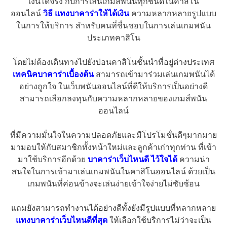
เงินได้จริง กับการเล่นเกมส์พนันทุกชนิดในคาสิโน
ออนไลน์
วิธี แทงบาคาร่าให้ได้เงิน
ความหลากหลายรูปแบบ
ในการให้บริการ สำหรับคนที่ชื่นชอบในการเล่นเกมพนัน
ประเภทคาสิโน
โดยไม่ต้องเดินทางไปยังบ่อนคาสิโนชั้นนำที่อยู่ต่างประเทศ
เทคนิคบาคาร่าเบื้องต้น
สามารถเข้ามาร่วมเล่นเกมพนันได้
อย่างถูกใจ ในเว็บพนันออนไลน์ที่ดีให้บริการเป็นอย่างดี
สามารถเลือกลงทุนกับความหลากหลายของเกมส์พนัน
ออนไลน์
ที่มีความมั่นใจในความปลอดภัยและมีโปรโมชั่นดีๆมากมาย
มามอบให้กับสมาชิกทั้งหน้าใหม่และลูกค้าเก่าทุกท่าน ที่เข้า
มาใช้บริการอีกด้วย
บาคาร่าเว็บไหนดี ไว้ใจได้
ความน่า
สนใจในการเข้ามาเล่นเกมพนันในคาสิโนออนไลน์ ด้วยเป็น
เกมพนันที่ค่อนข้างจะเล่นง่ายเข้าใจง่ายไม่ซับซ้อน
แถมยังสามารถทำงานได้อย่างดีทั้งยังมีรูปแบบที่หลากหลาย
แทงบาคาร่าเว็บไหนดีที่สุด
ให้เลือกใช้บริการไม่ว่าจะเป็น