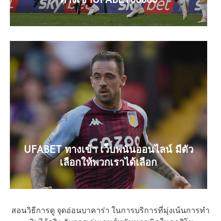
ทางเข้าUFABET88888
UFABET ทางเข้า เว็บพนันออนไลน์ มีตัว
เลือกให้พวกเราได้เลือก
สอนวิธีการดู จุดอ่อนบาคาร่า ในการบริการที่มุ่งเน้นการทำ