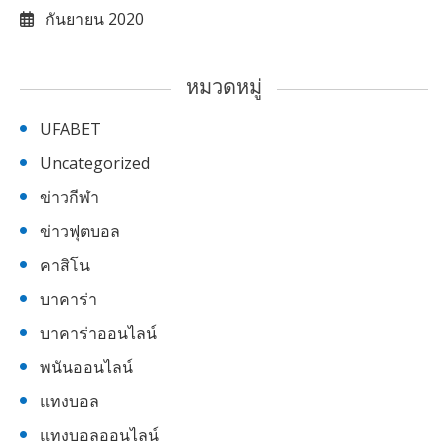
กันยายน 2020
หมวดหมู่
UFABET
Uncategorized
ข่าวกีฬา
ข่าวฟุตบอล
คาสิโน
บาคาร่า
บาคาร่าออนไลน์
พนันออนไลน์
แทงบอล
แทงบอลออนไลน์