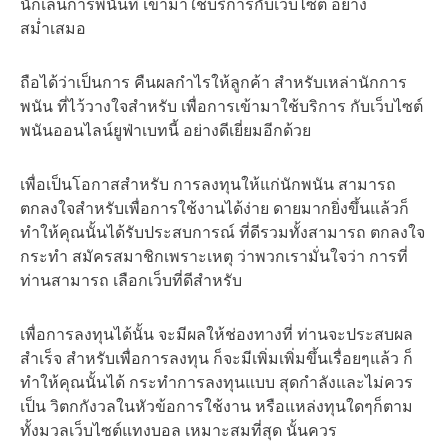
นักเล่นการพนันที่ เข้ามาใช้บริการกับเว็บไซต์ อย่าง
สม่ำเสมอ
ถือได้ว่าเป็นการ คืนผลกำไรให้ลูกค้า สำหรับเหล่านักการ
พนัน ที่ไว้วางใจสำหรับ เพื่อการเข้ามาใช้บริการ กับเว็บไซต์
พนันออนไลน์ยูฟ่าเบทนี้ อย่างดีเยี่ยมอีกด้วย
เพื่อเป็นโอกาสสำหรับ การลงทุนให้แก่นักพนัน สามารถ
ตกลงใจสำหรับเพื่อการใช้งานได้ง่าย ดายมากยิ่งขึ้นแล้วก็
ทำให้คุณนั้นได้รับประสบการณ์ ที่ดีรวมทั้งสามารถ ตกลงใจ
กระทำ สมัครสมาชิกเพราะเหตุ ว่าพวกเรามั่นใจว่า การที่
ท่านสามารถ เลือกเว็บที่ดีสำหรับ
เพื่อการลงทุนได้นั้น จะมีผลให้ช่องทางที่ ท่านจะประสบผล
สำเร็จ สำหรับเพื่อการลงทุน ก็จะมีเพิ่มเพิ่มขึ้นเรื่อยๆแล้ว ก็
ทำให้คุณนั้นได้ กระทำการลงทุนแบบ สุดกำลังและไม่ควร
เป็น วิตกกังวลในหัวข้อการใช้งาน หรือแหล่งทุนใดๆก็ตาม
ทั้งมวลเว็บไซต์แทงบอล เหมาะสมที่สุด นั้นควร