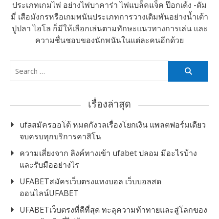
ประเภทเกมไพ่ อย่างไพ่บาคาร่า ไพ่แบล็คแจ็ค ป๊อกเด้ง -ดัม
มี่ เสือมังกรหรือเกมพนันประเภทการวางเดิมพันอย่างน้ำเต้า
ปูปลา ไฮโล ก็มีให้เลือกเล่นตามทักษะแนวทางการเล่น และ
ความชื่นชอบของนักพนันในแต่ละคนอีกด้วย
Search
for:
เรื่องล่าสุด
ufaสมัครออโต้ หมดกังวลเรื่องโยกเงิน แพลตฟอร์มเดียว
จบครบทุกบริการคาสิโน
ความเสี่ยงจาก ลิงค์ทางเข้า ufabet ปลอม มีอะไรบ้าง
และรับมืออย่างไร
UFABETสมัครเว็บตรงแทงบอล เว็บบอลสด
ออนไลน์UFABET
UFABETเว็บตรงที่ดีที่สุด ทะลุความท้าทายและสู่โลกของ